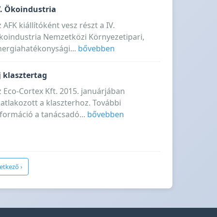
V. Ökoindustria
 AFK kiállítóként vesz részt a IV.
koindustria Nemzetközi Környezetipari,
nergiahatékonysági...
bővebben
j klasztertag
 Eco-Cortex Kft. 2015. januárjában
atlakozott a klaszterhoz. További
nformáció a tanácsadó...
bővebben
etkező ›