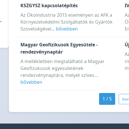
KSZGYSZ kapcsolatépítés
I
Az Ökoindustria 2015 eseményen az AFK a
Az
Környezetvédelmi Szolgáltatók és Gyártók
Ö
Szövetségével...
bővebben
E
Magyar Geofizikusok Egyesütele -
Ú
rendezvénynaptár
Az
cs
A mellékletben megtalálható a Magyar
i
Geofizukusok egyesületének
rendezvénynaptára, melyet szíves...
bővebben
1 / 5
köv