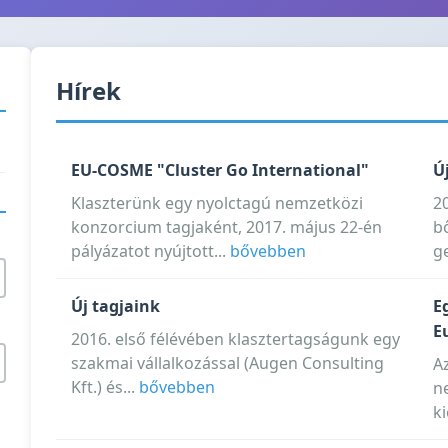
Hírek
EU-COSME "Cluster Go International"
Ú
Klaszterünk egy nyolctagú nemzetközi
2
konzorcium tagjaként, 2017. május 22-én
b
pályázatot nyújtott...
bővebben
ge
Új tagjaink
E
E
2016. első félévében klasztertagságunk egy
szakmai vállalkozással (Augen Consulting
A
Kft.) és...
bővebben
n
k