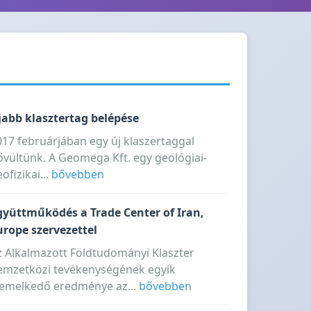
jabb klasztertag belépése
017 februárjában egy új klaszertaggal
ővültünk. A Geomega Kft. egy geológiai-
ofizikai...
bővebben
gyüttműködés a Trade Center of Iran,
urope szervezettel
z Alkalmazott Földtudományi Klaszter
emzetközi tevékenységének egyik
iemelkedő eredménye az...
bővebben